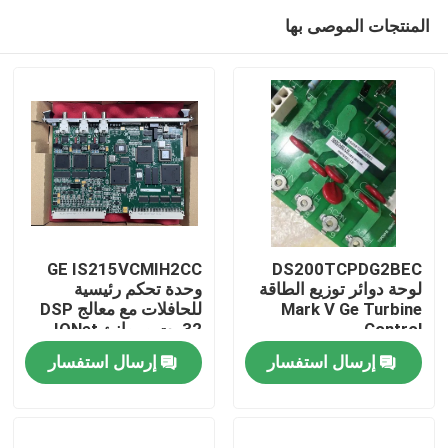
المنتجات الموصى بها
GE IS215VCMIH2CC
DS200TCPDG2BEC
لوحة دوائر توزيع الطاقة
وحدة تحكم رئيسية
Mark V Ge Turbine
للحافلات مع معالج DSP
المنزل
Control
32 بت وموانئ IONet
Ethernet للأتمتة
إرسال استفسار
إرسال استفسار
الصناعية
المنتجات
فيديوهات