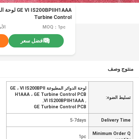
Turbine Control
MOQ：1pc
الأس
افضل سعر
منتوج وصف
لوحة الدوائر المطبوعة GE ، VI IS200BPII
H1AAA ، GE Turbine Control PCB
تسليط الضوء:
,
VI IS200BPIIH1AAA
,
GE Turbine Control PCB
5-7days
Delivery Time
Minimum Order Q
1pc