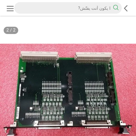
2
/
2