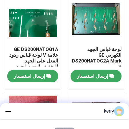
معلومات عنا
جولة في المعمل
لوحة قياس الجهد
GE DS200NATOG1A
رقابة جودة
الكهربي GE
علامة V لوحة قياس ردود
DS200NATOG2A Mark
الفعل على الجهد
V
للتخفيف الدقيق لجهد
اتصل بنا
التيار المتردد / التيار
إرسال استفسار
إرسال استفسار
المتردد مع تكامل VME
Backplane
مدونة
اطلب اقتباس
kerry
ABB 800xa