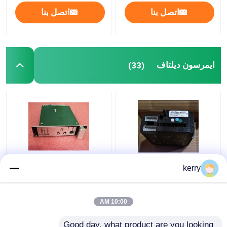
اتصل بنا
اتصل بنا
ايمرسون ديلتاف
(33)
Atg Csi 6500 Emerson
KJ3001X1-BJ1
kerry
Machinery Health
Emerson DO 8 Channel
24 VDC Delta V بطاقة
Monitor A6120 حالة
وحدة إخراج منفصلة عالية
وحدة مراقبة الاهتزاز
10:00 AM
الجانب
الزلزالي
افضل سعر
افضل سعر
Good day, what product are you looking 