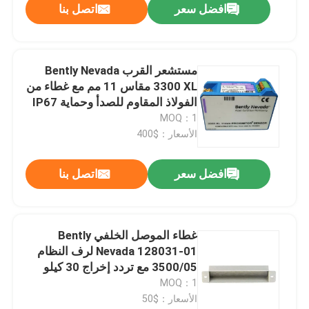
افضل سعر
اتصل بنا
مستشعر القرب Bently Nevada
3300 XL مقاس 11 مم مع غطاء من
الفولاذ المقاوم للصدأ وحماية IP67
330780-90-00
MOQ：1
الأسعار：$400
افضل سعر
اتصل بنا
غطاء الموصل الخلفي Bently
Nevada 128031-01 لرف النظام
3500/05 مع تردد إخراج 30 كيلو
هرتز 24 فولت تيار مستمر ونطاق
MOQ：1
-40 درجة مئوية إلى 120 درجة مئوية
الأسعار：$50