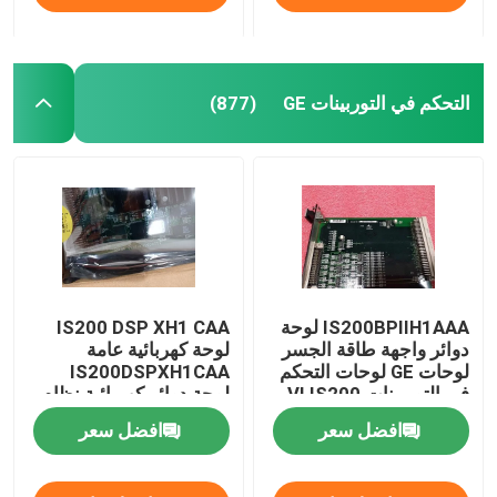
التحكم في التوربينات GE
(877)
IS200BPIIH1AAA لوحة
IS200 DSP XH1 CAA
دوائر واجهة طاقة الجسر
لوحة كهربائية عامة
لوحات GE لوحات التحكم
IS200DSPXH1CAA
في التوربينات VI IS200
لوحة دوائر كهربائية نظام
التحكم في التوربينات Ge
افضل سعر
افضل سعر