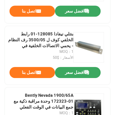
افضل سعر
اتصل بنا
بنتلي نيفادا 128085-01 رابط
الخلفي كوف ل 3500/05 رف النظام
- يحمي الاتصالات الخلفية في
تطبيقات المراقبة الصناعية مع 24
MOQ：1
فولت التيار المستمر
الأسعار：$50
افضل سعر
اتصل بنا
المنزل
Bently Nevada 1900/65A
المنتجات
172323-01 وحدة مراقبة ذكية مع
جمع البيانات في الوقت الفعلي
للصيانة التنبؤية والامتثال لـ API 670
فيديوهات
MOQ：1