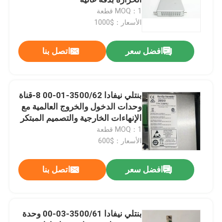
MOQ：1 قطعة
الأسعار：$1000
أجزاء بنتلي نيفادا
افضل سعر
اتصل بنا
GE PLC
التحكم في التوربينات GE
بنتلي نيفادا 3500/62-01-00 8-قناة
وحدات الدخول والخروج العالمية مع
الإنهاءات الخارجية والتصميم المبتكر
90
منخفضة الطاقة
MOQ：1 قطعة
الأسعار：$600
ايمرسون ديلتاف
افضل سعر
اتصل بنا
مستشعر EPRO
بنتلي نيفادا 3500/61-03-00 وحدة
هانيويل بي إل سي