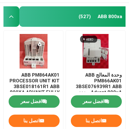
ABB 800xa
(527)
وحدة المعالج ABB
ABB PM864AK01
PROCESSOR UNIT KIT
PM866AK01
3BSE018161R1 ABB
3BSE076939R1 ABB
Advant 800xA محدد
800XA ADVANT FULLY
الأجهزة
AUTOMATION
افضل سعر
افضل سعر
اتصل بنا
اتصل بنا