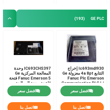
GE PLC
(193)
Ic693mdl930 إخراج
IC693CHS397 وحدة
التتابع 4a 8pt معزولة Ge
المعالجة المركزية Ge
Fanuc Plc Emerson
Fanuc Emerson 5 فتحة
Communication PLC I /
قاعدة وحدة المعالجة
O Module
المركزية
افضل سعر
افضل سعر
اتصل بنا
اتصل بنا