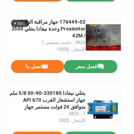
176449-02 جهاز مراقبة الزلازل
Proximitor وحدة نيفادا بنتلي 3500
/ 42M
MOQ：حاسب شخصي 1
الأسعار：$1000
افضل سعر
اتصل بنا
بنتلي نيفادا 330180-90-00 5/8 ملم
جهاز استشعار القرب API 670
متوافق 24 فولت مستمر جهاز
استشعار اهتزاز
MOQ：1
الأسعار：$300