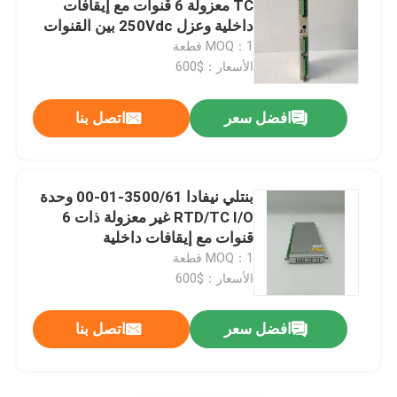
TC معزولة 6 قنوات مع إيقافات
داخلية وعزل 250Vdc بين القنوات
Triconex DCS
MOQ：1 قطعة
الأسعار：$600
هيما PLC
افضل سعر
اتصل بنا
سيمنز بي ال سي
بنتلي نيفادا 3500/61-01-00 وحدة
Rockwell Allen Bradley PLC
RTD/TC I/O غير معزولة ذات 6
قنوات مع إيقافات داخلية
MOQ：1 قطعة
وحدات PLC
الأسعار：$600
افضل سعر
اتصل بنا