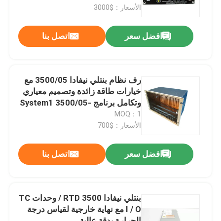
الأسعار：$3000
معلومات عنا
افضل سعر
اتصل بنا
جولة في المعمل
رف نظام بنتلي نيفادا 3500/05 مع
رقابة جودة
خيارات طاقة زائدة وتصميم معياري
وتكامل برنامج System1 3500/05-
02-01-00-00-00
MOQ：1
اتصل بنا
الأسعار：$700
مدونة
افضل سعر
اتصل بنا
اطلب اقتباس
بنتلي نيفادا 3500 RTD / وحدات TC
I / O مع نهاية خارجية لقياس درجة
ABB 800xa
الحرارة بدقة عالية