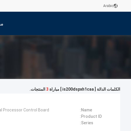
Arabic
من
الكلمات الدالة [ is200dspxh1caa ] مباراة
3
المنتجات.
l Processor Control Board
Name:
Product ID:
Series: