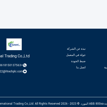
نبذة عن الشركة
جولة في المعمل
al Trading Co.,Ltd
ضبط الجودة
+8618150137563
ة
اتصل بنا
22@htechplc.com
Sumset Internation.