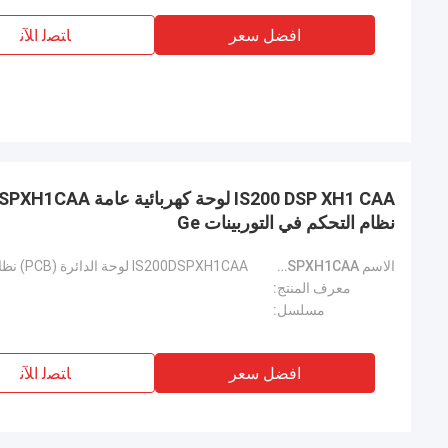
افضل سعر
ﺎﺘﺼﻟ ﺍﻶﻧ
نظام التحكم في التوربينات Ge
الاسم IS200DSPXH1CAA:
IS200DSPXH1CAA لوحة الدائرة (PCB) نظام Mark VI نظام GE Turbine Control
معرف المنتج:
مسلسل:
افضل سعر
ﺎﺘﺼﻟ ﺍﻶﻧ