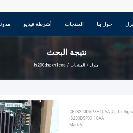
زل
حول بنا
المنتجات
أشرطة فيديو
مدونة
نتيجة البحث
منزل
/
المنتجات
/
Is200dspxh1caa
GE IS200DSPXH1CAA Digital Signa
IS200DSPXH1CAA
Mark VI