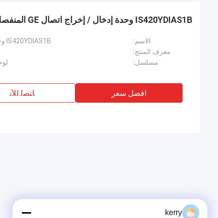
IS420YDIAS1B وحدة إدخال / إخراج اتصال GE المنفصلة
الاسم:
IS420YDIAS1B وحدة إدخال / إخراج اتصال GE المنفصلة
معرف المنتج:
مسلسل:
لوح
افضل سعر
ﺎﺘﺼﻟ ﺍﻶﻧ
kerry