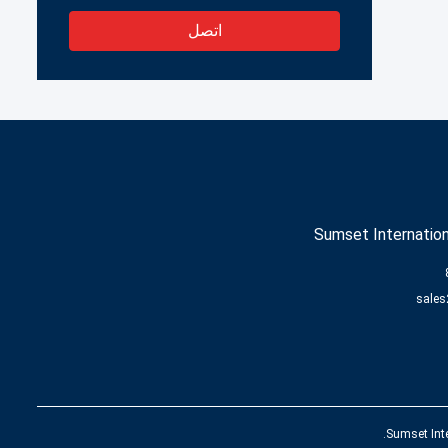
اتصل
Sumset Internation
sales