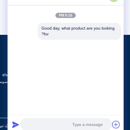
9:16 PM
Good day, what product are you looking 
for?
المنتجات
حول
ABB 800xa
أخبار
أجزاء بنتلي نيفادا
الحالات
GE PLC
خريطة الموقع
جميع الفئات
سياسة الخصوصي
الصين جيّد جودة ABB 800xa المورد. © 2023 - 2026 al Trading Co.,Ltd. All Rights Reserved