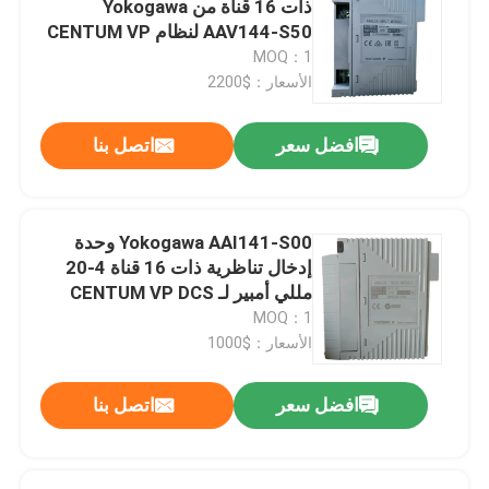
ذات 16 قناة من Yokogawa
AAV144-S50 لنظام CENTUM VP
Triconex DCS
FIO
MOQ：1
الأسعار：$2200
هيما PLC
افضل سعر
اتصل بنا
سيمنز بي ال سي
Yokogawa AAI141-S00 وحدة
Rockwell Allen Bradley PLC
إدخال تناظرية ذات 16 قناة 4-20
مللي أمبير لـ CENTUM VP DCS
MOQ：1
وحدات PLC
الأسعار：$1000
افضل سعر
اتصل بنا