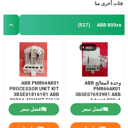
فئات أخرى منا
ABB 800xa
(527)
وحدة المعالج ABB
ABB PM864AK01
PROCESSOR UNIT KIT
PM866AK01
3BSE018161R1 ABB
3BSE076939R1 ABB
Advant 800xA محدد
800XA ADVANT FULLY
الأجهزة
AUTOMATION
افضل سعر
افضل سعر