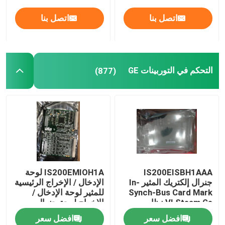
اتصل بنا
اتصل بنا
التحكم في التوربينات GE
(877)
IS200EISBH1AAA
IS200EMIOH1A لوحة
جنرال إلكتريك المثير In-
الإدخال / الإخراج الرئيسية
Synch-Bus Card Mark
للمثير لوحة الإدخال /
VI Steam Ge نظام
الإخراج لوحة جنرال
التحكم في التوربينات
إلكتريك GE التحكم في
افضل سعر
افضل سعر
الغازية
التوربينات