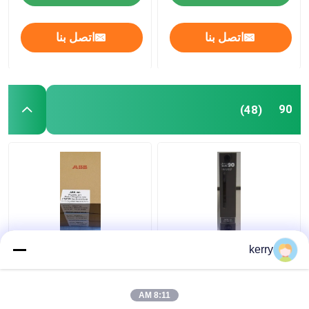
اتصل بنا
اتصل بنا
90
(48)
IMMFP12 ABB Bailey
ABB Imaso01 Bailey
kerry
INFI90 وحدة إدخال
INFI 90 وحدة المعالج
الرقيق التناظرية ASO
متعدد الوظائف
8:11 AM