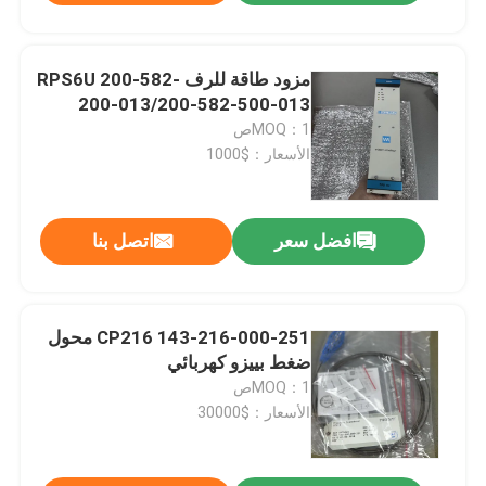
مزود طاقة للرف RPS6U 200-582-
200-013/200-582-500-013
MOQ：1ص
الأسعار：$1000
افضل سعر
اتصل بنا
CP216 143-216-000-251 محول
ضغط بييزو كهربائي
MOQ：1ص
الأسعار：$30000