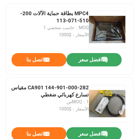
MPC4 بطاقة حماية الآلات 200-
510-071-113
MOQ：حاسب شخصي 1
الأسعار：$1000
افضل سعر
اتصل بنا
CA901 144-901-000-282 مقياس
تسارع كهربائي ضغطي
MOQ：1ص
الأسعار：$1000
افضل سعر
اتصل بنا