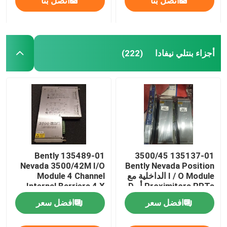
اتصل بنا
اتصل بنا
أجزاء بنتلي نيفادا
(222)
135489-01 Bently
135137-01 3500/45
Nevada 3500/42M I/O
Bently Nevada Position
I / O Module الداخلية مع
Module 4 Channel
Proximitors RPTs أو D
Internal Barriers 4 X
Prox/Accel
افضل سعر
افضل سعر