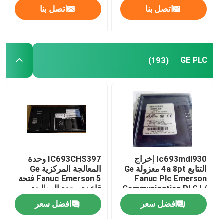
اتصل بنا
اتصل بنا
GE PLC
(193)
Ic693mdl930 إخراج
IC693CHS397 وحدة
التتابع 4a 8pt معزولة Ge
المعالجة المركزية Ge
Fanuc Plc Emerson
Fanuc Emerson 5 فتحة
Communication PLC I /
قاعدة وحدة المعالجة
O Module
المركزية
افضل سعر
افضل سعر