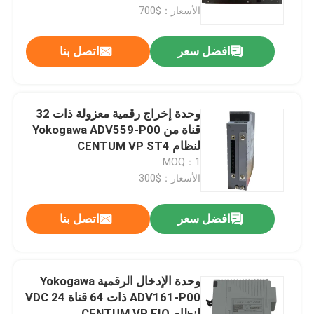
الأسعار：$700
معلومات عنا
افضل سعر
اتصل بنا
جولة في المعمل
وحدة إخراج رقمية معزولة ذات 32
رقابة جودة
قناة من Yokogawa ADV559-P00
لنظام CENTUM VP ST4
MOQ：1
اتصل بنا
الأسعار：$300
مدونة
افضل سعر
اتصل بنا
اطلب اقتباس
وحدة الإدخال الرقمية Yokogawa
ADV161-P00 ذات 64 قناة 24 VDC
ABB 800xa
لنظام CENTUM VP FIO