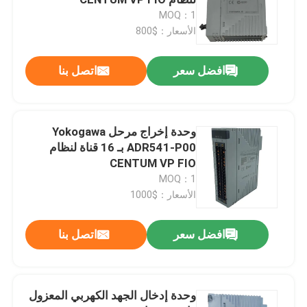
MOQ：1
الأسعار：$800
أجزاء بنتلي نيفادا
افضل سعر
اتصل بنا
GE PLC
التحكم في التوربينات GE
وحدة إخراج مرحل Yokogawa
ADR541-P00 بـ 16 قناة لنظام
CENTUM VP FIO
90
MOQ：1
الأسعار：$1000
ايمرسون ديلتاف
افضل سعر
اتصل بنا
مستشعر EPRO
وحدة إدخال الجهد الكهربي المعزول
هانيويل بي إل سي