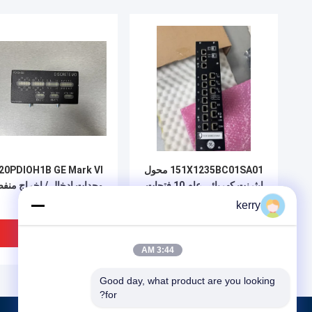
151X1235BC01SA01 محول
20PDIOH1B GE Mark VI
إيثرنت كهربائي عام 10 فتحات
وحدات إدخال / إخراج منف
طول 330mm
kerry
افضل سعر
افضل سعر
3:44 AM
Good day, what product are you looking 
for?