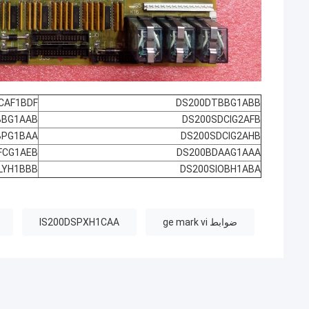
CAF1BDF
DS200DTBBG1ABB
BBG1AAB
DS200SDCIG2AFB
BPG1BAA
DS200SDCIG2AHB
FCG1AEB
DS200BDAAG1AAA
LYH1BBB
DS200SIOBH1ABA
ضوابط ge mark vi
IS200DSPXH1CAA