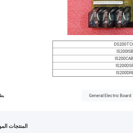
DS200TC
IS200IS
IS200CA
IS200DS
IS200DR
General Electric Board
بطا
المنتجات الم