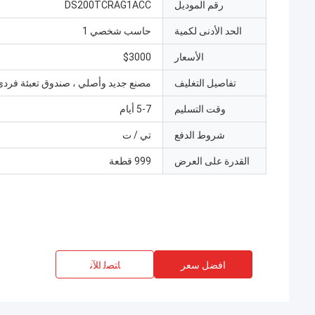
رقم الموديل
DS200TCRAG1ACC
الحد الأدنى لكمية
حاسب شخصي 1
الأسعار
$3000
تفاصيل التغليف
مصنع جديد وأصلي ، صندوق تعبئة فردي
وقت التسليم
5-7 أيام
شروط الدفع
تي / ت
القدرة على العرض
999 قطعة
افضل سعر
ﺎﺘﺼﻟ ﺍﻶﻧ