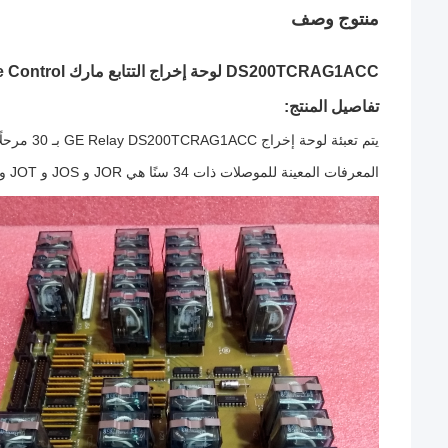
منتوج وصف
DS200TCRAG1ACC لوحة إخراج التتابع مارك V Ge Turbine Control
تفاصيل المنتج:
يتم تعبئة لوحة إخراج GE Relay DS200TCRAG1ACC بـ 30 مرحلًا إضافيًا.كما أن لديها 4 موصلات ذات 34 سنًا و 4 موصلات ذات 12 سنًا.
المعرفات المعينة للموصلات ذات 34 سنًا هي JOR و JOS و JOT و JO.المعرفات المخصصة للموصلات ذات 12 سنًا هي JS3 و JS4 و JS5 و JS6.