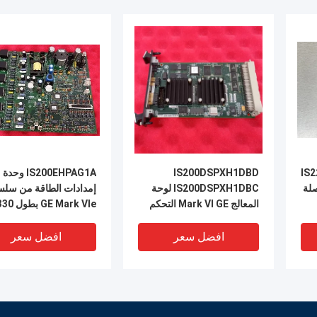
IS2
IS200DSPXH1DBD
IS200EHPAG1A وحدة
صلة
IS200DSPXH1DBC لوحة
إمدادات الطاقة من سلس
المعالج Mark VI GE التحكم
في التوربينات
ومدعم بطارية لإمدادات
الطاقة الهيدروليكية الطا
افضل سعر
افضل سعر