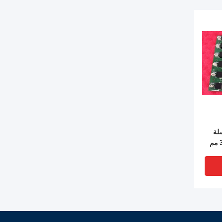
لة
GE Mark VIe بطول 330 مم
رئة