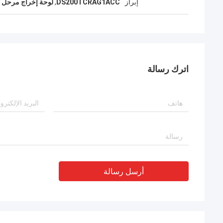
إبراز
DS200TCRAG1ACC
,
لوحة إخراج مرحل 200 مم
اترك رسالة
أرسل رسالة