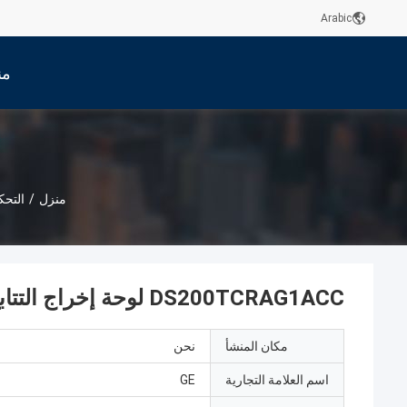
Arabic
من
منزل
/
التحكم
DS200TCRAG1ACC لوحة إخراج التتابع مارك V Ge Turbine Control
مكان المنشأ
نحن
اسم العلامة التجارية
GE