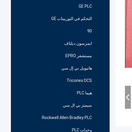
GE PLC
التحكم في التوربينات GE
90
ايمرسون ديلتاف
مستشعر EPRO
هانيويل بي إل سي
Triconex DCS
هيما PLC
سيمنز بي ال سي
Rockwell Allen Bradley PLC
وحدات PLC