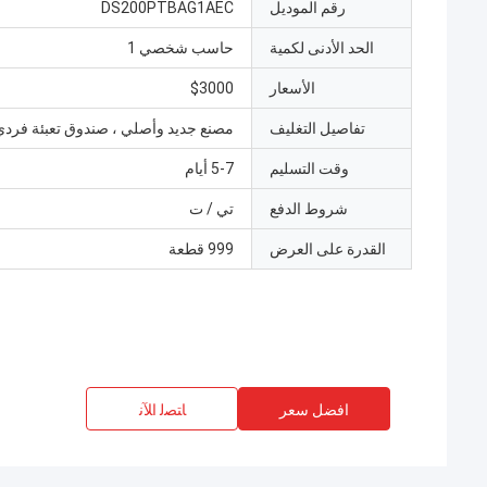
رقم الموديل
DS200PTBAG1AEC
الحد الأدنى لكمية
حاسب شخصي 1
الأسعار
$3000
تفاصيل التغليف
مصنع جديد وأصلي ، صندوق تعبئة فردي
وقت التسليم
5-7 أيام
شروط الدفع
تي / ت
القدرة على العرض
999 قطعة
افضل سعر
ﺎﺘﺼﻟ ﺍﻶﻧ