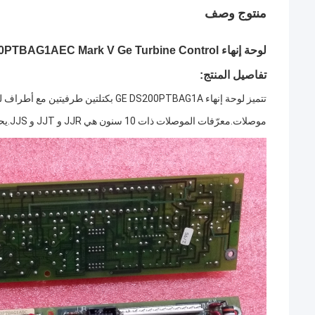
منتوج وصف
لوحة إنهاء DS200PTBAG1AEC Mark V Ge Turbine Control
تفاصيل المنتج:
تتميز لوحة إنهاء GE DS200PTBAG1A بكتلتين طرفيتين مع أطراف لـ 72 سلك إشارة في كل منهما.يحتوي أيضًا على 3 10 سنون
موصلات.معرّفات الموصلات ذات 10 سنون هي JJR و JJT و JJS.يحتوي أيضًا على أعمدة طرفية لـ 6 أسلاك إشارة.