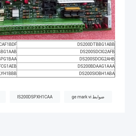
CAF1BDF
DS200DTBBG1ABB
BBG1AAB
DS200SDCIG2AFB
BPG1BAA
DS200SDCIG2AHB
FCG1AEB
DS200BDAAG1AAA
LYH1BBB
DS200SIOBH1ABA
ضوابط ge mark vi
IS200DSPXH1CAA