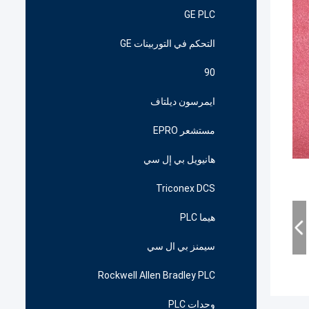
GE PLC
التحكم في التوربينات GE
90
ايمرسون ديلتاف
مستشعر EPRO
هانيويل بي إل سي
Triconex DCS
هيما PLC
سيمنز بي ال سي
Rockwell Allen Bradley PLC
وحدات PLC