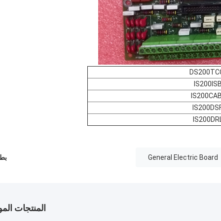
DS200TC
IS200IS
IS200CA
IS200DS
IS200DR
General Electric Board
بطا
المنتجات الم