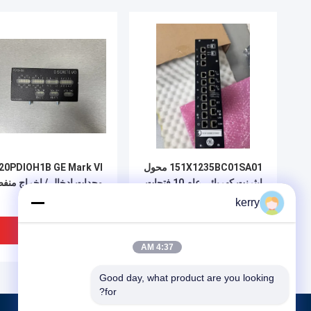
151X1235BC01SA01 محول
20PDIOH1B GE Mark VI
إيثرنت كهربائي عام 10 فتحات
وحدات إدخال / إخراج منف
طول 330mm
kerry
افضل سعر
افضل سعر
4:37 AM
Good day, what product are you looking 
for?