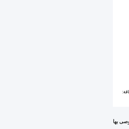
قة:
وصى بها