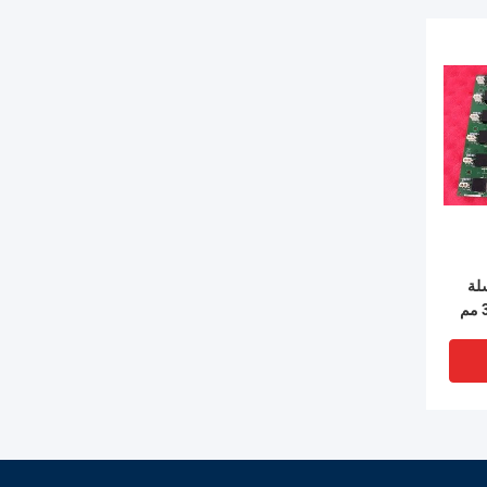
لة
GE Mark VIe بطول 330 مم
رئة