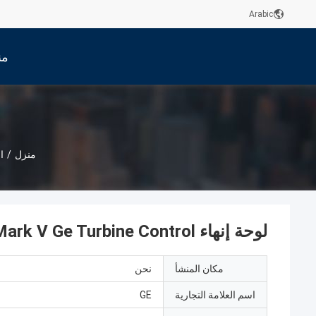
Arabic
من
منزل
/
ا
لوحة إنهاء DS200PTBAG1AEC Mark V Ge Turbine Control
مكان المنشأ
نحن
اسم العلامة التجارية
GE