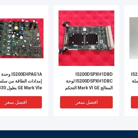
IS2
IS200DSPXH1DBD
IS200EHPAG1A وحدة
صلة
IS200DSPXH1DBC لوحة
إمدادات الطاقة من سلس
المعالج Mark VI GE التحكم
في التوربينات
ومدعم بطارية لإمدادات
الطاقة الهيدروليكية الطا
افضل سعر
افضل سعر