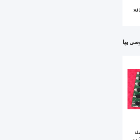
قة:
وصى بها
لة
GE Mark VIe بطول 330 مم