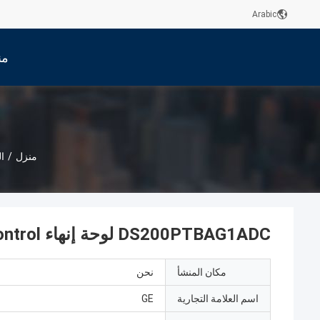
Arabic
من
منزل
/
ال
DS200PTBAG1ADC لوحة إنهاء Mark V Ge Turbine Control
مكان المنشأ
نحن
اسم العلامة التجارية
GE