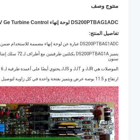
منتوج وصف
DS200PTBAG1ADC لوحة إنهاء Mark V Ge Turbine Control
تفاصيل المنتج:
DS200PTBAG1ADC عبارة عن لوحة إنهاء مصممة للاستخدام ضمن نظام GE Mark V Speedtronic.
سنون
الموصلات هي JJR و JJT و JJS.يحتوي أيضًا على أعمدة طرفية لـ 6 أسلاك إشارة.يبلغ حجم لوحة إنهاء GE DS200PTBAG1A 3 بوصات في
ارتفاع و 11.5 بوصة عرض ويتميز بفتحة واحدة في كل زاوية لتوصيل اللوحة برف اللوحة داخل محرك الأقراص.