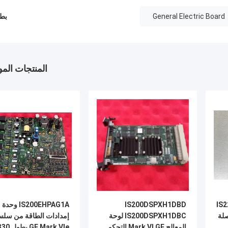
General Electric Board
بطا
المنتجات الم
IS2
IS200DSPXH1DBD
IS200EHPAG1A وحدة
صلة
IS200DSPXH1DBC لوحة
إمدادات الطاقة من سلس
المعالج Mark VI GE التحكم