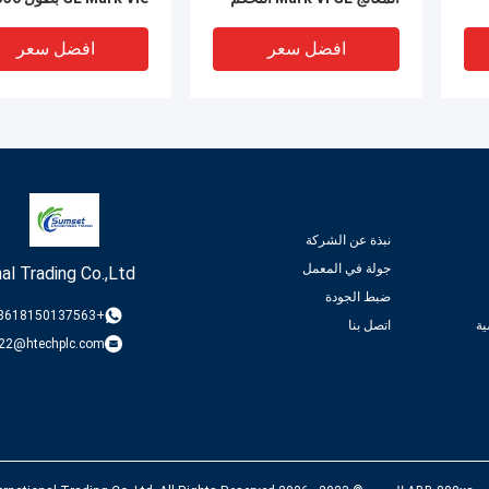
في التوربينات
ومدعم بطارية لإمدادات
الطاقة الهيدروليكية الطا
افضل سعر
افضل سعر
نبذة عن الشركة
جولة في المعمل
al Trading Co.,Ltd
ضبط الجودة
VIDEO
V
+8618150137563
ة
اتصل بنا
22@htechplc.com
GE IS وحدة
DS200TCPDG2BEC لوحة
GE Mark VI
دوائر توزيع الطاقة Mark V
IS200EGDMH1A وحدة
Ge Turbine Control
الكشف عن الأرض المثير
علامة نظام التحكم في vie
افضل سعر
افضل سعر