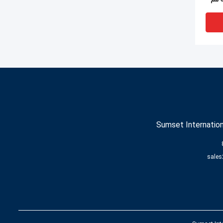
رئة
Sumset Internation
sales