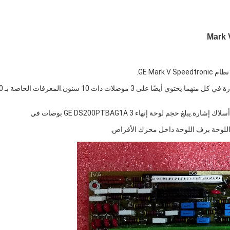
يتميز DS200PTBAG1A بكتلتين طرفيتين مع أطراف لـ 72