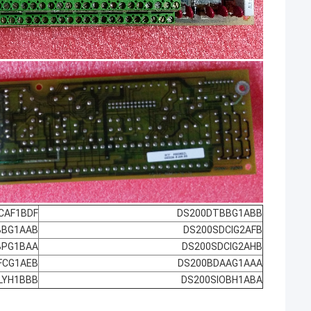
CAF1BDF
DS200DTBBG1ABB
BBG1AAB
DS200SDCIG2AFB
BPG1BAA
DS200SDCIG2AHB
FCG1AEB
DS200BDAAG1AAA
LYH1BBB
DS200SIOBH1ABA