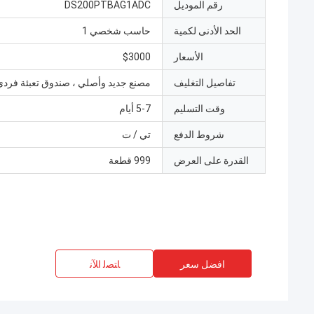
رقم الموديل
DS200PTBAG1ADC
الحد الأدنى لكمية
حاسب شخصي 1
الأسعار
$3000
تفاصيل التغليف
مصنع جديد وأصلي ، صندوق تعبئة فردي
وقت التسليم
5-7 أيام
شروط الدفع
تي / ت
القدرة على العرض
999 قطعة
افضل سعر
ﺎﺘﺼﻟ ﺍﻶﻧ