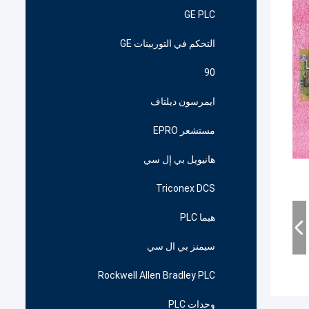
GE PLC
التحكم في التوربينات GE
90
ايمرسون ديلتاف
مستشعر EPRO
هانيويل بي إل سي
Triconex DCS
هيما PLC
سيمنز بي ال سي
Rockwell Allen Bradley PLC
وحدات PLC