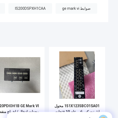
ضوابط ge mark vi
IS200DSPXH1CAA
151X1235BC01SA01 محول
20PDIOH1B GE Mark VI
إيثرنت كهربائي عام 10 فتحات
وحدات إدخال / إخراج منف
طول 330mm