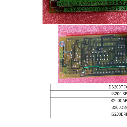
DS200TC
IS200IS
IS200CA
IS200DS
IS200DR