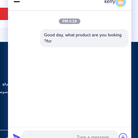
kerry
افضل سعر
افضل سعر
4:19 PM
Good day, what product are you looking 
for?
المنتجات
حول
ABB 800xa
أخبار
أجزاء بنتلي نيفادا
الحالات
GE PLC
خريطة الموقع
IDEO
جميع الفئات
سياسة الخصوصي
لوحة قياس الجهد الكهربي GE
215VCMIH2CC
DS200NATOG2A Mark V
تحكم رئيسية للحافلات مع
معالج DSP 32 بت وموانئ
IONet Ethernet للأتمتة
الصناعية
افضل سعر
افضل سعر