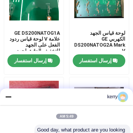
معلومات عنا
لوحة قياس الجهد
GE DS200NATOG1A
جولة في المعمل
الكهربي GE
علامة V لوحة قياس ردود
DS200NATOG2A Mark
الفعل على الجهد
V
للتخفيف الدقيق لجهد
رقابة جودة
التيار المتردد / التيار
إرسال استفسار
إرسال استفسار
المتردد مع تكامل VME
Backplane
اتصل بنا
مدونة
kerry
اطلب اقتباس
5:49 AM
ABB 800xa
Good day, what product are you looking 