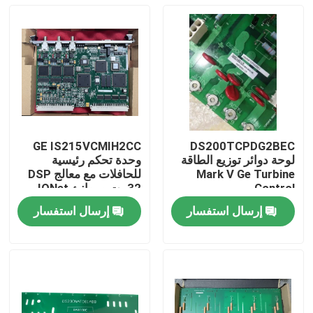
GE IS215VCMIH2CC
DS200TCPDG2BEC
لوحة دوائر توزيع الطاقة
وحدة تحكم رئيسية
Mark V Ge Turbine
للحافلات مع معالج DSP
Control
32 بت وموانئ IONet
Ethernet للأتمتة
إرسال استفسار
إرسال استفسار
الصناعية
المنزل
المنتجات
فيديوهات