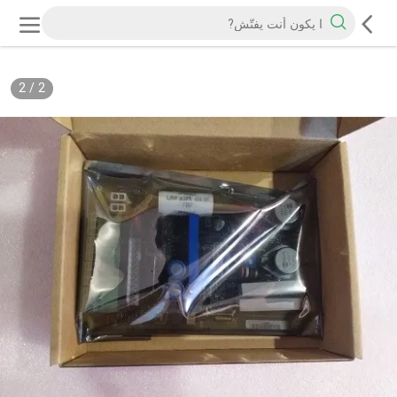
2
/
2