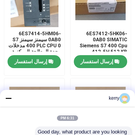
معلومات عنا
6ES7414-5HM06-
6ES7412-5HK06-
جولة في المعمل
0AB0 SIMATIC
0AB0 سيمنز سيمنز S7
Siemens S7 400 Cpu
400 PLC CPU 0 مدخلات
412-5H 512 KB
وحدة المعالجة المركزية
رقابة جودة
Program 1 MB
إرسال استفسار
إرسال استفسار
اتصل بنا
مدونة
kerry
اطلب اقتباس
6:31 PM
ABB 800xa
Good day, what product are you looking 