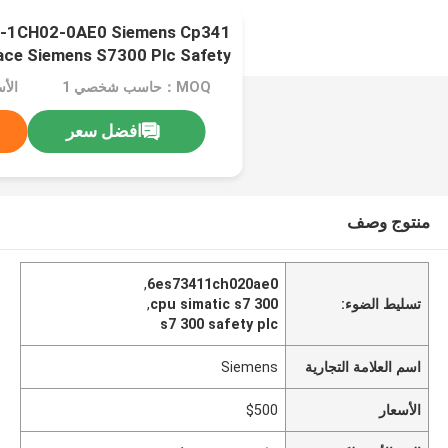
-1CH02-0AE0 Siemens Cp341
ace Siemens S7300 Plc Safety
Cpu
MOQ：حاسب شخصي 1
الأس
افضل سعر
منتوج وصف
,
6es73411ch020ae0
تسليط الضوء:
cpu simatic s7 300
,
s7 300 safety plc
اسم العلامة التجارية
Siemens
الأسعار
$500