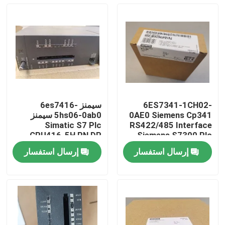
6ES7341-1CH02-
سيمنز 6es7416-
0AE0 Siemens Cp341
5hs06-0ab0 سيمنز
Simatic S7 Plc
RS422/485 Interface
CPU416-5H PN DP
Siemens S7300 Plc
Safety Cpu
16MB F وحدة المعالجة
إرسال استفسار
إرسال استفسار
المركزية
المنزل
المنتجات
فيديوهات