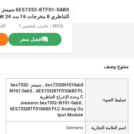
التناظري 8 مخرجات 16 بت 24 VDC 350 MA 6W
MOQ：حاسب شخصي 1
الأس
افضل سعر
منتوج وصف
6es73328tf010ab0 ، سيمنز 6es7332-
8tf01-0ab0 ، 6ES73328TF010AB0 PL
C وحدة الإخراج التناظرية
تسليط الضوء:
,
siemens 6es7332-8tf01-0ab0
,
6ES73328TF010AB0 PLC Analog Ou
tput Module
اسم العلامة التجارية
Siemens