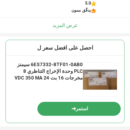
5.0
يدقّق ممون
عرض المزيد
احصل على افضل سعر ل
6ES7332-8TF01-0AB0 سيمنز
PLC وحدة الإخراج التناظري 8
مخرجات 16 بت 24 VDC 350 MA
6W
استمر