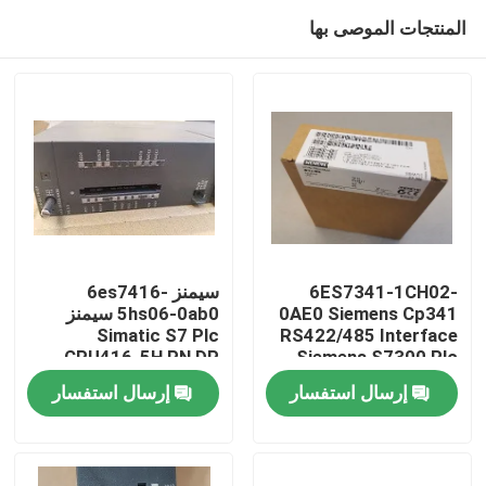
المنتجات الموصى بها
6ES7341-1CH02-
سيمنز 6es7416-
0AE0 Siemens Cp341
5hs06-0ab0 سيمنز
Simatic S7 Plc
RS422/485 Interface
المنزل
CPU416-5H PN DP
Siemens S7300 Plc
Safety Cpu
16MB F وحدة المعالجة
إرسال استفسار
إرسال استفسار
المركزية
المنتجات
فيديوهات