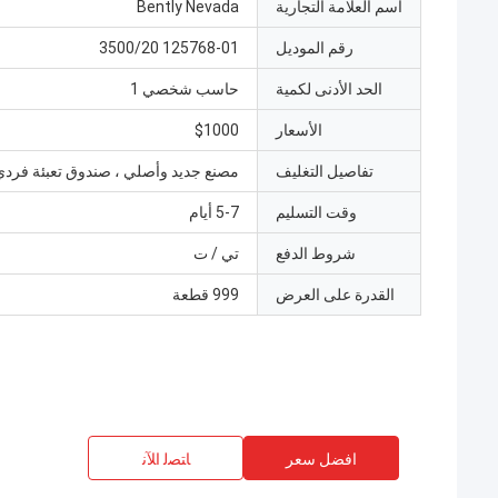
اسم العلامة التجارية
Bently Nevada
رقم الموديل
125768-01 3500/20
الحد الأدنى لكمية
حاسب شخصي 1
الأسعار
$1000
تفاصيل التغليف
مصنع جديد وأصلي ، صندوق تعبئة فردي
وقت التسليم
5-7 أيام
شروط الدفع
تي / ت
القدرة على العرض
999 قطعة
افضل سعر
ﺎﺘﺼﻟ ﺍﻶﻧ