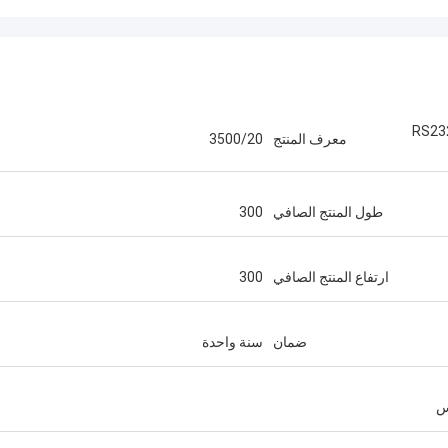
125 3500/20 وحدة RIM I / O مع RS232
معرف المنتج
3500/20
طول المنتج الصافي
300
ارتفاع المنتج الصافي
300
ضمان
سنة واحدة
س