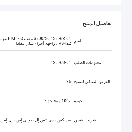
تفاصيل المنتج
768-01
اسم
/ RS422 واجهة أجزاء بنتلي نيفادا
معلومات الطلب
125768-01
العرض الصافي للمنتج
35
جودة
100٪ منتج جديد
شرط الشحن
فيديكس ، دي إتش إل ، يو بي إس ، إي إم إ