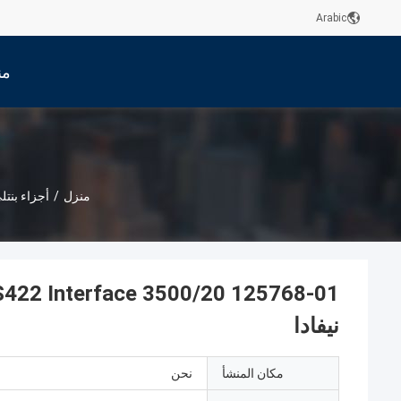
Arabic
من
منزل
/
أجزاء بنتلي
نيفادا
مكان المنشأ
نحن