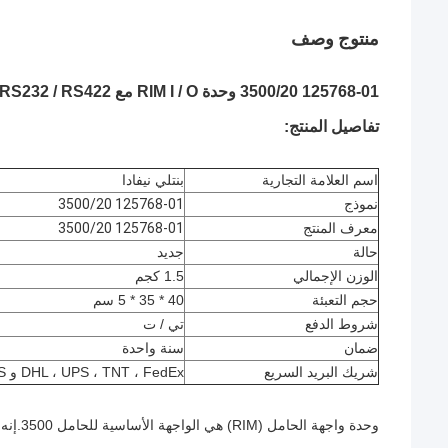
منتوج وصف
125768-01 3500/20 وحدة RIM I / O مع RS232 / RS422 واجهة أجزاء بنتلي نيفادا
تفاصيل المنتج:
اسم العلامة التجارية
بنتلي نيفادا
نموذج
125768-01 3500/20
معرف المنتج
125768-01 3500/20
حالة
جديد
الوزن الإجمالي
1.5 كجم
حجم التعبئة
40 * 35 * 5 سم
شروط الدفع
تي / ت
ضمان
سنة واحدة
شريك البريد السريع
DHL ، UPS ، TNT ، FedEx و EMS
وحدة واجهة الحامل (RIM) هي الواجهة الأساسية للحامل 3500.إنه يدعم بروتوكول الملكية المستخدم لتكوين الحامل و