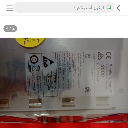
4
/
3