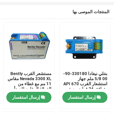
المنتجات الموصى بها
بنتلي نيفادا 330180-90-
مستشعر القرب Bently
00 5/8 ملم جهاز
Nevada 3300 XL مقاس
المنزل
استشعار القرب API 670
11 مم مع غطاء من
متوافق 24 فولت مستمر
الفولاذ المقاوم للصدأ
جهاز استشعار اهتزاز
وحماية IP67 330780-
المنتجات
إرسال استفسار
إرسال استفسار
90-00
فيديوهات