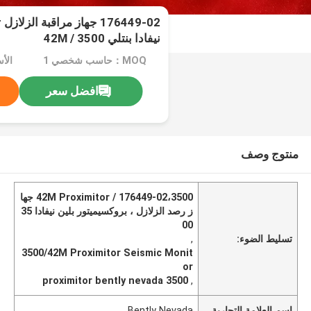
نيفادا بنتلي 3500 / 42M
MOQ：حاسب شخصي 1
الأس
افضل سعر
منتوج وصف
176449-02،3500 / 42M Proximitor جها
ز رصد الزلازل ، بروكسيميتور بلين نيفادا 35
00
تسليط الضوء:
,
3500/42M Proximitor Seismic Monit
or
proximitor bently nevada 3500
,
اسم العلامة التجارية
Bently Nevada