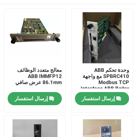
وحدة تحكم ABB
معالج متعدد الوظائف
SPBRC410 مع واجهة
ABB IMMFP12
Modbus TCP
86.1mm عرض صافي
Interface ABB Bailey
Infi 90
المنزل
إرسال استفسار
إرسال استفسار
المنتجات
فيديوهات