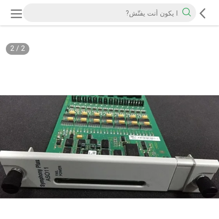
2
/
2