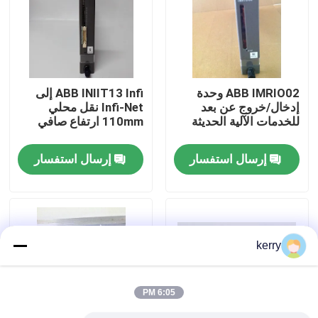
معلومات عنا
جولة في المعمل
ABB IMRIO02 وحدة
ABB INIIT13 Infi إلى
إدخال/خروج عن بعد
Infi-Net نقل محلي
للخدمات الآلية الحديثة
110mm ارتفاع صافي
رقابة جودة
إرسال استفسار
إرسال استفسار
اتصل بنا
مدونة
kerry
اطلب اقتباس
6:05 PM
ABB 800xa