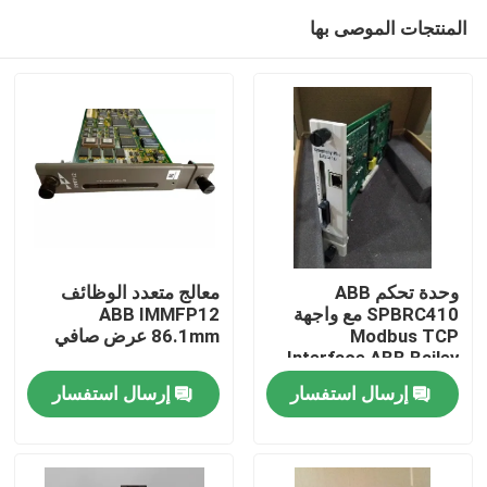
المنتجات الموصى بها
وحدة تحكم ABB
معالج متعدد الوظائف
SPBRC410 مع واجهة
ABB IMMFP12
Modbus TCP
86.1mm عرض صافي
المنزل
Interface ABB Bailey
Infi 90
إرسال استفسار
إرسال استفسار
المنتجات
فيديوهات