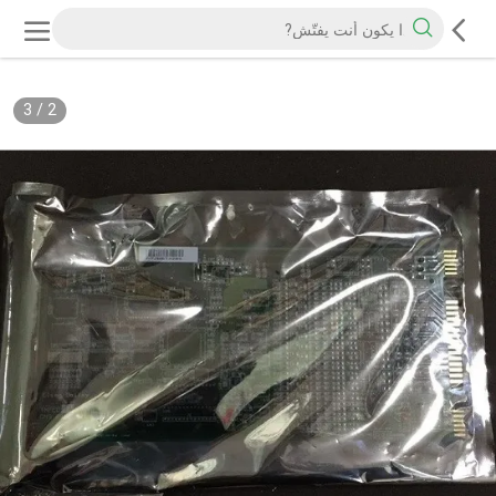
3
/
2