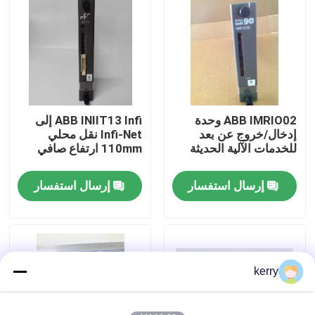
معلومات عنا
جولة في المعمل
ABB IMRIO02 وحدة
ABB INIIT13 Infi إلى
رقابة جودة
إدخال/خروج عن بعد
Infi-Net نقل محلي
للخدمات الآلية الحديثة
110mm ارتفاع صافي
اتصل بنا
إرسال استفسار
إرسال استفسار
مدونة
اطلب اقتباس
kerry
ABB 800xa