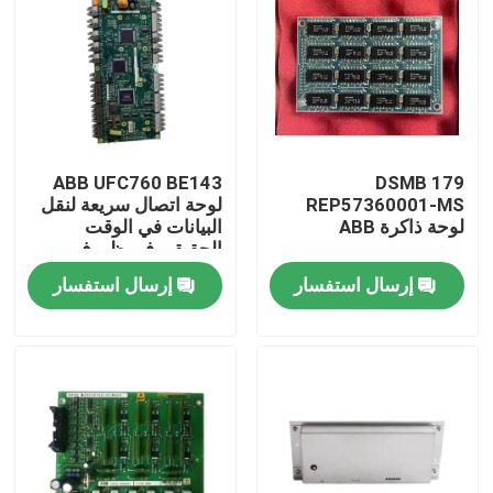
ABB UFC760 BE143
DSMB 179
REP57360001-MS
لوحة اتصال سريعة لنقل
لوحة ذاكرة ABB
البيانات في الوقت
الحقيقي في ظروف
مصنع قاسية مع سهولة
إرسال استفسار
إرسال استفسار
التثبيت
المنزل
المنتجات
فيديوهات