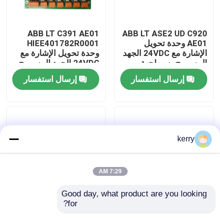
معلومات عنا
ABB LT C391 AE01
ABB LT ASE2 UD C920
AE01 وحدة تحويل
HIEE401782R0001
الإشارة مع 24VDC الجهد
وحدة تحويل الإشارة مع
جولة في المعمل
المسموح به وواجهة
24VDC الجهد المسموح
طاقة مستقرة لسهولة
به وأجزاء صناعية دائمة
إرسال استفسار
إرسال استفسار
التثبيت
لتحويل الإشارة بدقة
رقابة جودة
اتصل بنا
kerry
مدونة
7:29 AM
اطلب اقتباس
Good day, what product are you looking 
for?
لوحة تحكم ABB PP
ABB
ABB 800xa
3BHE033067R0102
C902 CE101