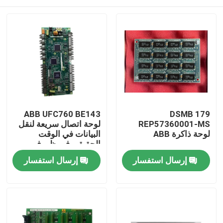
ABB UFC760 BE143
DSMB 179
REP57360001-MS
لوحة اتصال سريعة لنقل
لوحة ذاكرة ABB
البيانات في الوقت
الحقيقي في ظروف
مصنع قاسية مع سهولة
المنزل
إرسال استفسار
إرسال استفسار
التثبيت
المنتجات
فيديوهات