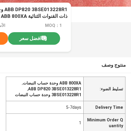
28R1
ذات القنوات الثنائية ABB 800XA
MOQ：1
الأس
افضل سعر
منتوج وصف
ABB 800XA وحدة حساب النبضات
,
تسليط الضوء:
ABB DP820 3BSE013228R1
,
3BSE013228R1 وحدة حساب النبضات
5-7days
Delivery Time
Minimum Order Q
1
uantity