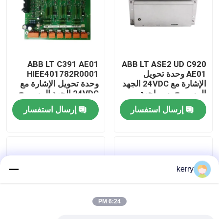
معلومات عنا
جولة في المعمل
ABB LT C391 AE01
ABB LT ASE2 UD C920
AE01 وحدة تحويل
HIEE401782R0001
الإشارة مع 24VDC الجهد
وحدة تحويل الإشارة مع
رقابة جودة
المسموح به وواجهة
24VDC الجهد المسموح
طاقة مستقرة لسهولة
به وأجزاء صناعية دائمة
إرسال استفسار
إرسال استفسار
التثبيت
لتحويل الإشارة بدقة
اتصل بنا
مدونة
kerry
اطلب اقتباس
6:24 PM
ABB 800xa