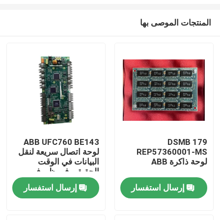
المنتجات الموصى بها
ABB UFC760 BE143
DSMB 179
REP57360001-MS
لوحة اتصال سريعة لنقل
المنزل
لوحة ذاكرة ABB
البيانات في الوقت
الحقيقي في ظروف
مصنع قاسية مع سهولة
المنتجات
إرسال استفسار
إرسال استفسار
التثبيت
فيديوهات