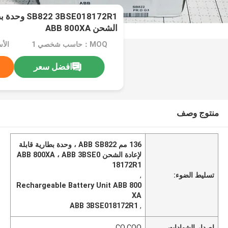
 3BSE018172R1
الشحن ABB 800XA
MOQ：حاسب شخصي 1
الأس
افضل سعر
منتوج وصف
136 مم ABB SB822 ، وحدة بطارية قابلة
لإعادة الشحن ABB 800XA ، ABB 3BSE0
18172R1
تسليط الضوء:
,
Rechargeable Battery Unit ABB 800
XA
ABB 3BSE018172R1
,
إصدار الشهادات
CQ,COO