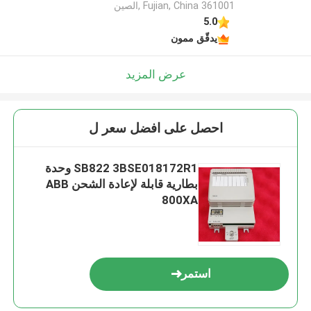
Fujian, China 361001 ,الصين
5.0
يدقّق ممون
عرض المزيد
احصل على افضل سعر ل
SB822 3BSE018172R1 وحدة
بطارية قابلة لإعادة الشحن ABB
800XA
استمر