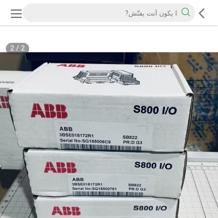
2
/
2