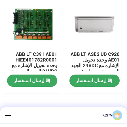
معلومات عنا
جولة في المعمل
رقابة جودة
ABB LT C391 AE01
ABB LT ASE2 UD C920
AE01 وحدة تحويل
HIEE401782R0001
الإشارة مع 24VDC الجهد
وحدة تحويل الإشارة مع
اتصل بنا
المسموح به وواجهة
24VDC الجهد المسموح
طاقة مستقرة لسهولة
به وأجزاء صناعية دائمة
إرسال استفسار
إرسال استفسار
التثبيت
لتحويل الإشارة بدقة
مدونة
اطلب اقتباس
kerry
ABB 800xa