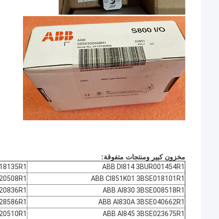
مخزون كبير ومنتجات متفوقة:
018135R1
ABB DI814 3BUR001454R1
020508R1
ABB CI851K01 3BSE018101R1
020836R1
ABB AI830 3BSE008518R1
028586R1
ABB AI830A 3BSE040662R1
20510R1
ABB AI845 3BSE023675R1