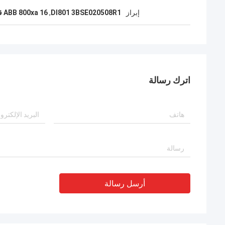
إبراز
DI801 3BSE020508R1
,
ABB 800xa 16 قناة
اترك رسالة
أرسل رسالة