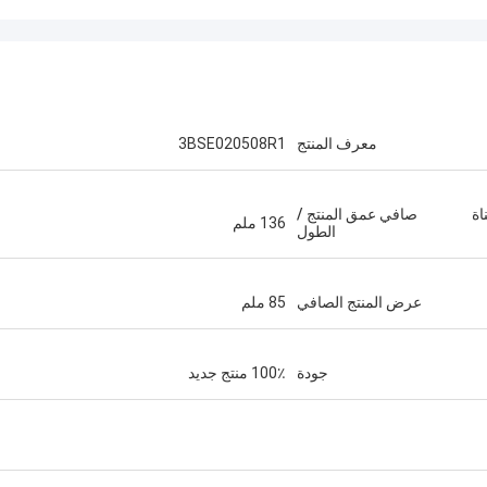
معرف المنتج
3BSE020508R1
D إدخال رقمي 16 قناة
صافي عمق المنتج /
136 ملم
الطول
عرض المنتج الصافي
85 ملم
جودة
100٪ منتج جديد