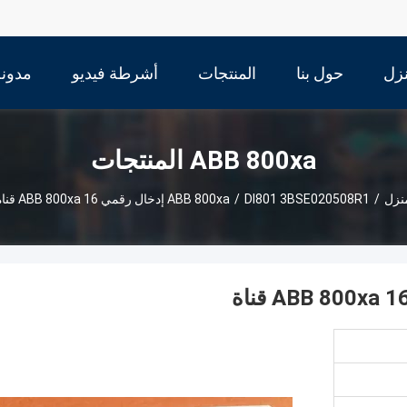
زل
حول بنا
المنتجات
أشرطة فيديو
مدونة
ABB 800xa المنتجات
نزل
/
DI801 3BSE020508R1 إدخال رقمي ABB 800xa 16 قناة
/
ABB 800xa