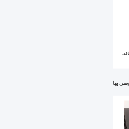
قة:
وصى بها