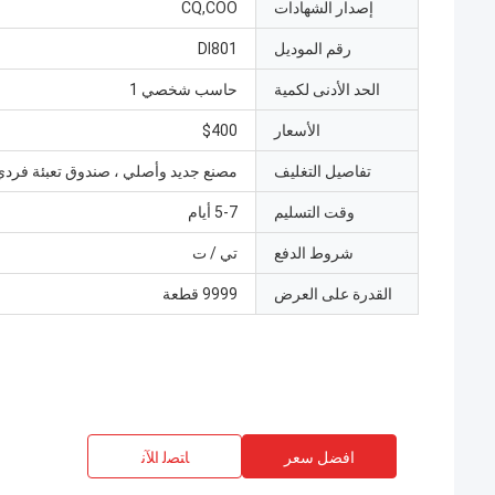
إصدار الشهادات
CQ,COO
رقم الموديل
DI801
الحد الأدنى لكمية
حاسب شخصي 1
الأسعار
$400
تفاصيل التغليف
مصنع جديد وأصلي ، صندوق تعبئة فردي
وقت التسليم
5-7 أيام
شروط الدفع
تي / ت
القدرة على العرض
9999 قطعة
افضل سعر
ﺎﺘﺼﻟ ﺍﻶﻧ