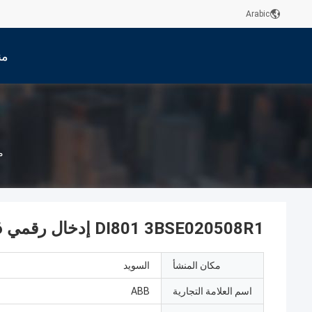
Arabic
من
م
DI801 3BSE020508R1 إدخال رقمي ABB 800xa 16 قناة
مكان المنشأ
السويد
اسم العلامة التجارية
ABB