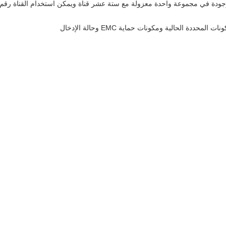
للي أمبير عند 24 فولت. المدخلات موجودة في مجموعة واحدة معزولة مع ستة عشر قناة ويمكن استخدام القناة رقم
 الحالية ومكونات حماية EMC وحالة الإدخال