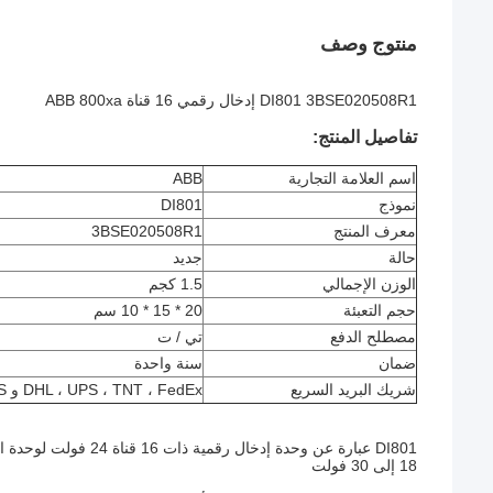
منتوج وصف
DI801 3BSE020508R1 إدخال رقمي 16 قناة ABB 800xa
تفاصيل المنتج:
اسم العلامة التجارية
ABB
نموذج
DI801
معرف المنتج
3BSE020508R1
حالة
جديد
الوزن الإجمالي
1.5 كجم
حجم التعبئة
20 * 15 * 10 سم
مصطلح الدفع
تي / ت
ضمان
سنة واحدة
شريك البريد السريع
DHL ، UPS ، TNT ، FedEx و EMS
18 إلى 30 فولت