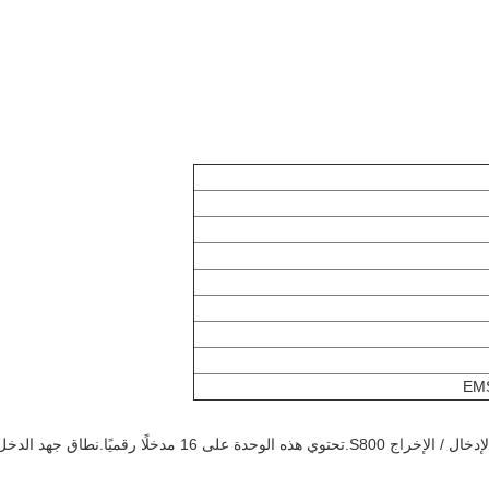
DI801 عبارة عن وحدة إدخال رقمية ذات 16 قناة 24 فولت لوحدة الإدخال / الإخراج S800.تحتوي هذه الوحدة على 16 مدخلًا رقميًا.ن