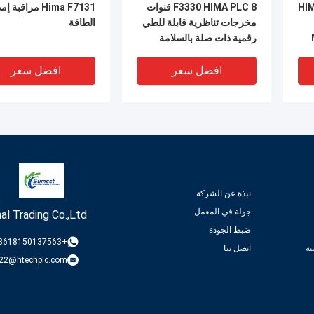
HIM
F3330 HIMA PLC 8 قنوات
Hima F7131 مراقبة
مخرجات تناظرية قابلة للطي
الطاقة
رقمية ذات صلة بالسلامة
P
افضل سعر
افضل سعر
نبذة عن الشركة
جولة في المعمل
al Trading Co.,Ltd
ضبط الجودة
+8618150137563
ة
اتصل بنا
22@htechplc.com
HIMA F3
HIMA 42110 PLC Planar4
وحدة أ
ل الرقمية 16 قناة
Module مع SIL4 معدل 8
42300 PLC من سلسلة
أضعاف و عنصر و 2 مدخلات
HIMatrix مع شهادة