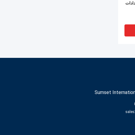
 إمدادات
Sumset Internation
sales
مان وحدة تحكم HIMA