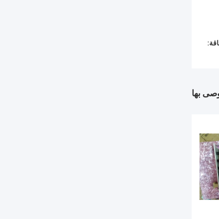
قة:
وصى بها