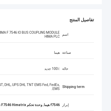
تفاصيل المنتج
IMA F 7546 IO BUS COUPLING MODULE
اسم
HIMA PLC
صناعة
هيما
حالة
100٪ جديد
T, DHL, UPS DHL TNT EMS Fed, FedEx,
Shipping term
EMS..
إبراز
f7546 هيما
,
وحدة تحكم Hima F7546 Himatrix