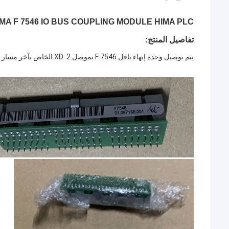
IMA F 7546 IO BUS COUPLING MODULE HIMA PLC
تفاصيل المنتج:
يتم توصيل وحدة إنهاء ناقل F 7546 بموصل XD .2 الخاص بآخر مسار فرعي لوحدة الإدخال / الإخراج لإنهاء ناقل الإدخال / الإخراج.