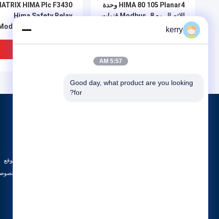
HIMA 80 105 Planar4 وحدة
ATRIX HIMA Plc F3430
الاتصال مع Modbus، 8 قنوات
Hima Safety Relay
و 128 MB ذاكرة لأنظمة
Module Safety Related
kerry
السلامة
lc 4 Fold Relay Module
افضل سعر
افضل سعر
5:57 AM
Good day, what product are you looking 
for?
المنتجات
حول
ABB 800xa
أخبار
أجزاء بنتلي نيفادا
الحالات
GE PLC
خريطة الموقع
جميع الفئات
سياسة الخصوصي
f7546 هيما Io Bus Coupling
الدرجة الصناعية 236
Module Hima DCS Power
وحدة الدخو
Supply Himatrix
مع ذاكرة 128 ميغابايت