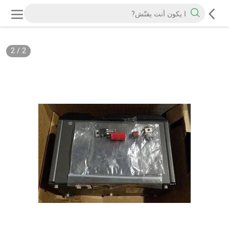
2
/
2