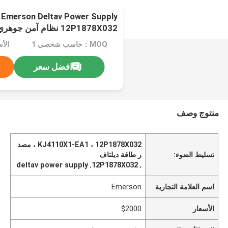
Emerson Deltav Power Supply
12P1878X032 نظام آمن جوهري
MOQ：حاسب شخصي 1
الأس
افضل سعر
منتوج وصف
KJ4110X1-EA1 ، 12P1878X032 ، مصد
تسليط الضوء:
ر طاقة ديلتاف
deltav power supply
,
12P1878X032
,
اسم العلامة التجارية
Emerson
الأسعار
$2000