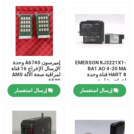
EMERSON KJ3221X1-
إميرسون A6740 وحدة
BA1 AO 4-20 MA
الإرسال الإخراج 16 قناة
HART 8 قناة وحدة
لمراقبة صحة الآلة AMS
إخراج مشابهة
6500
إرسال استفسار
إرسال استفسار
المنزل
المنتجات
فيديوهات