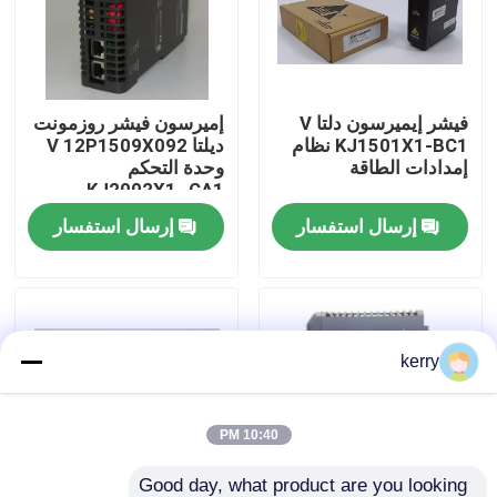
معلومات عنا
فيشر إيميرسون دلتا V
إميرسون فيشر روزمونت
جولة في المعمل
KJ1501X1-BC1 نظام
ديلتا V 12P1509X092
إمدادات الطاقة
وحدة التحكم
KJ2002X1- CA1
رقابة جودة
إرسال استفسار
إرسال استفسار
اتصل بنا
مدونة
kerry
اطلب اقتباس
10:40 PM
ABB 800xa
Good day, what product are you looking 