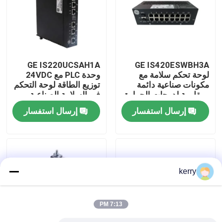
معلومات عنا
جولة في المعمل
GE IS220UCSAH1A
GE IS420ESWBH3A
لوحة تحكم سلامة مع
وحدة PLC مع 24VDC
مكونات صناعية دائمة
توزيع الطاقة لوحة التحكم
رقابة جودة
ومقاومة لدرجات الحرارة
في السلامة الصناعية
العالية لمعدات توليد
عالية درجة الحرارة
إرسال استفسار
إرسال استفسار
الطاقة
المقاومة
اتصل بنا
مدونة
kerry
اطلب اقتباس
7:13 PM
ABB 800xa