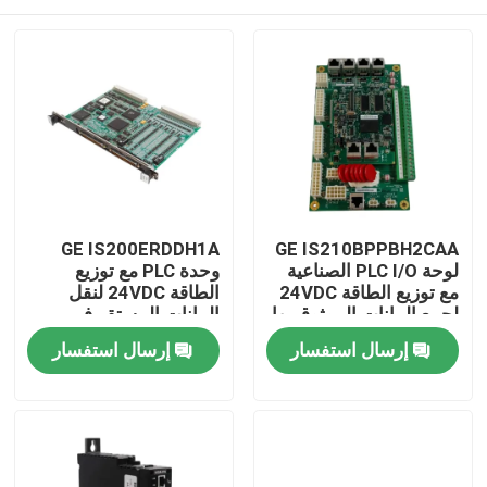
GE IS200ERDDH1A
GE IS210BPPBH2CAA
لوحة PLC I/O الصناعية
وحدة PLC مع توزيع
مع توزيع الطاقة 24VDC
الطاقة 24VDC لنقل
لجمع البيانات الموثوق بها
البيانات المستقر في
نطاق درجة حرارة واسع
المنزل
إرسال استفسار
إرسال استفسار
المنتجات
فيديوهات