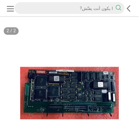
2
/
2