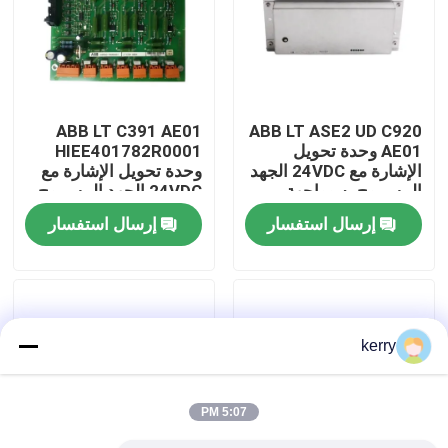
معلومات عنا
جولة في المعمل
ABB LT C391 AE01
ABB LT ASE2 UD C920
AE01 وحدة تحويل
HIEE401782R0001
الإشارة مع 24VDC الجهد
وحدة تحويل الإشارة مع
رقابة جودة
المسموح به وواجهة
24VDC الجهد المسموح
طاقة مستقرة لسهولة
به وأجزاء صناعية دائمة
إرسال استفسار
إرسال استفسار
التثبيت
لتحويل الإشارة بدقة
اتصل بنا
مدونة
kerry
اطلب اقتباس
5:07 PM
ABB 800xa