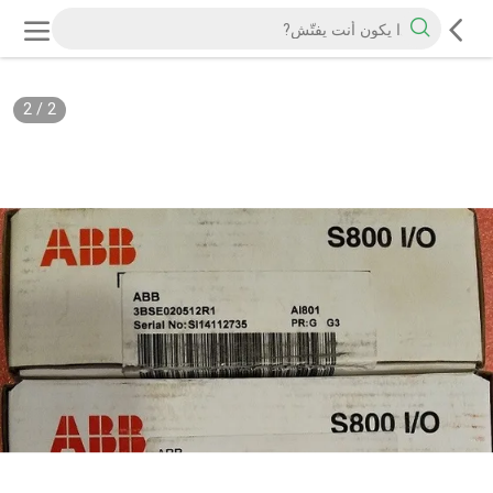
2
/
2