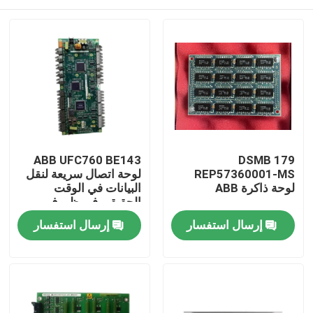
ABB UFC760 BE143
DSMB 179
REP57360001-MS
لوحة اتصال سريعة لنقل
لوحة ذاكرة ABB
البيانات في الوقت
الحقيقي في ظروف
مصنع قاسية مع سهولة
المنزل
إرسال استفسار
إرسال استفسار
التثبيت
المنتجات
فيديوهات