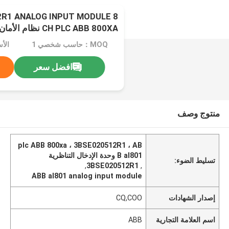
2R1 ANALOG INPUT MODULE 8
CH PLC ABB 800XA نظام الأمان
MOQ：حاسب شخصي 1
الأس
افضل سعر
منتوج وصف
plc ABB 800xa ، 3BSE020512R1 ، AB
B aI801 وحدة الإدخال التناظرية
تسليط الضوء:
,
3BSE020512R1
,
ABB aI801 analog input module
إصدار الشهادات
CQ,COO
اسم العلامة التجارية
ABB