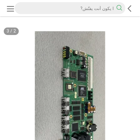
3
/
2