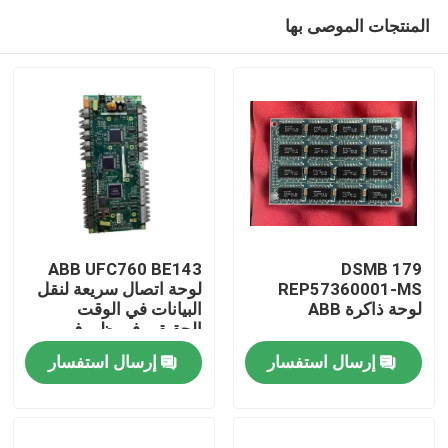
المنتجات الموصى بها
ABB UFC760 BE143
DSMB 179
REP57360001-MS
لوحة اتصال سريعة لنقل
لوحة ذاكرة ABB
البيانات في الوقت
المنزل
الحقيقي في ظروف
مصنع قاسية مع سهولة
إرسال استفسار
إرسال استفسار
التثبيت
المنتجات
فيديوهات