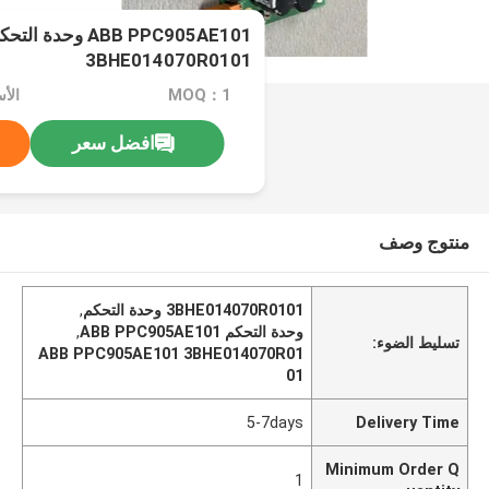
ABB PPC905AE101 وحدة الت
3BHE014070R0101
MOQ：1
الأس
افضل سعر
منتوج وصف
3BHE014070R0101 وحدة التحكم
,
وحدة التحكم ABB PPC905AE101
,
تسليط الضوء:
ABB PPC905AE101 3BHE014070R01
01
5-7days
Delivery Time
Minimum Order Q
1