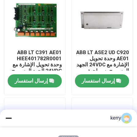
معلومات عنا
جولة في المعمل
ABB LT C391 AE01
ABB LT ASE2 UD C920
رقابة جودة
AE01 وحدة تحويل
HIEE401782R0001
الإشارة مع 24VDC الجهد
وحدة تحويل الإشارة مع
المسموح به وواجهة
24VDC الجهد المسموح
اتصل بنا
طاقة مستقرة لسهولة
به وأجزاء صناعية دائمة
إرسال استفسار
إرسال استفسار
التثبيت
لتحويل الإشارة بدقة
مدونة
اطلب اقتباس
kerry
ABB 800xa