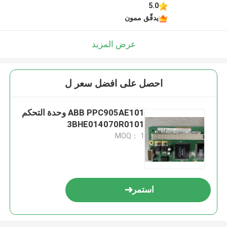
5.0
يدقّق ممون
عرض المزيد
احصل على افضل سعر ل
ABB PPC905AE101 وحدة التحكم
3BHE014070R0101
MOQ： 1
استمر