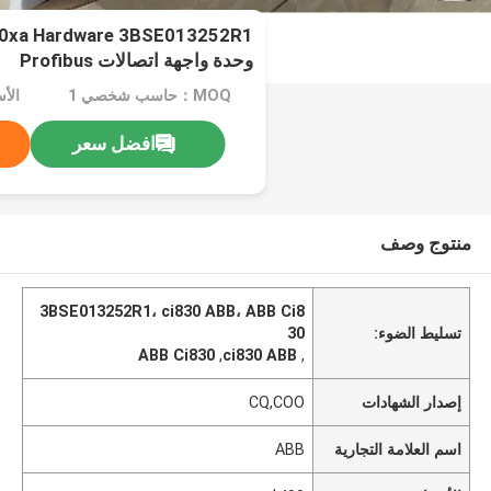
00xa Hardware 3BSE013252R1
وحدة واجهة اتصالات Profibus
MOQ：حاسب شخصي 1
الأس
افضل سعر
منتوج وصف
3BSE013252R1، ci830 ABB، ABB Ci8
تسليط الضوء:
30
ABB Ci830
,
ci830 ABB
,
إصدار الشهادات
CQ,COO
اسم العلامة التجارية
ABB