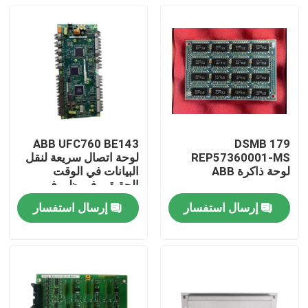
ABB UFC760 BE143
DSMB 179
REP57360001-MS
لوحة اتصال سريعة لنقل
لوحة ذاكرة ABB
البيانات في الوقت
الحقيقي في ظروف
مصنع قاسية مع سهولة
إرسال استفسار
إرسال استفسار
التثبيت
المنزل
المنتجات
فيديوهات