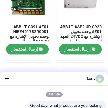
معلومات عنا
ABB LT C391 AE01
ABB LT ASE2 UD C920
جولة في المعمل
AE01 وحدة تحويل
HIEE401782R0001
الإشارة مع 24VDC الجهد
وحدة تحويل الإشارة مع
المسموح به وواجهة
24VDC الجهد المسموح
رقابة جودة
طاقة مستقرة لسهولة
به وأجزاء صناعية دائمة
إرسال استفسار
إرسال استفسار
التثبيت
لتحويل الإشارة بدقة
اتصل بنا
مدونة
kerry
اطلب اقتباس
4:00 AM
ABB 800xa
Good day, what product are you looking 